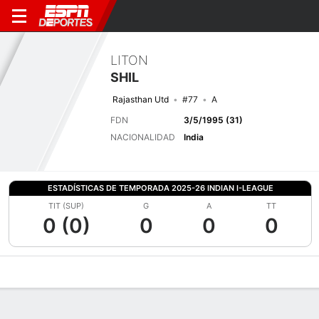
LITON
SHIL
Rajasthan Utd
#77
A
FDN
3/5/1995 (31)
NACIONALIDAD
India
ESTADÍSTICAS DE TEMPORADA 2025-26 INDIAN I-LEAGUE
TIT (SUP)
G
A
TT
0 (0)
0
0
0
Perfil de Jugador
Bio
Noticias
Partidos
Estadísticas