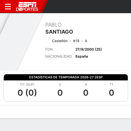
PABLO
SANTIAGO
Castellón
#18
A
FDN
27/9/2000 (25)
NACIONALIDAD
España
ESTADÍSTICAS DE TEMPORADA 2026-27 2ESP
TIT (SUP)
G
A
TT
0 (0)
0
0
0
Perfil de Jugador
Bio
Noticias
Partidos
Estadísticas