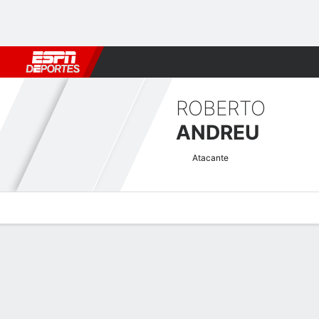
Fútbol
MLB
F. Americano
Básquetbol
WNBA
F1
Boxe
ROBERTO
ANDREU
Atacante
Perfil de Jugador
Bio
Noticias
Partidos
Estadísticas