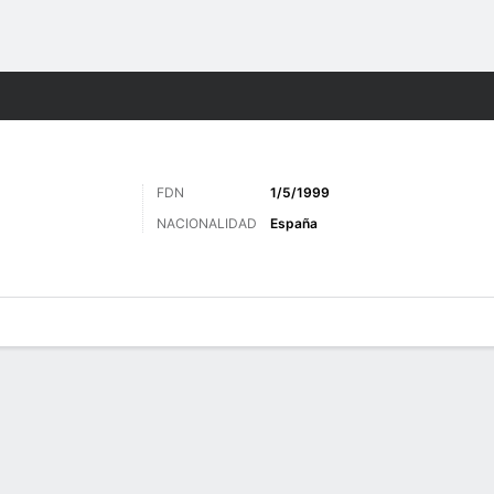
o
Más Deportes
FDN
1/5/1999
NACIONALIDAD
España