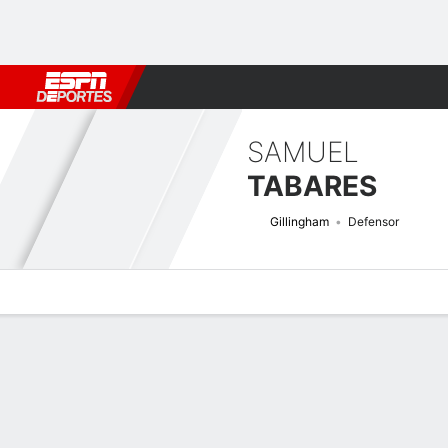
Fútbol
MLB
F. Americano
Básquetbol
WNBA
F1
Boxe
SAMUEL
TABARES
Gillingham
Defensor
Perfil de Jugador
Bio
Noticias
Partidos
Estadísticas