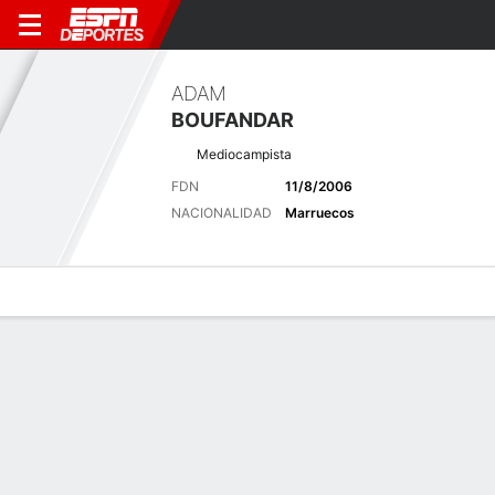
ADAM
BOUFANDAR
Mediocampista
FDN
11/8/2006
NACIONALIDAD
Marruecos
Perfil de Jugador
Bio
Noticias
Partidos
Estadísticas
Últimas noticias
Ver Todo