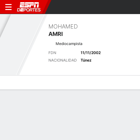
MOHAMED
AMRI
Mediocampista
FDN
11/11/2002
NACIONALIDAD
Túnez
Perfil de Jugador
Bio
Noticias
Partidos
Estadísticas
Últimas noticias
Ver Todo