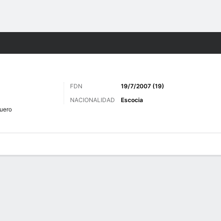
o
Más Deportes
FDN
19/7/2007 (19)
NACIONALIDAD
Escocia
uero