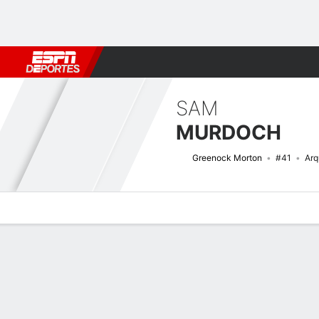
Fútbol
MLB
F. Americano
Básquetbol
WNBA
F1
Boxe
SAM
MURDOCH
Greenock Morton
#41
Arq
Perfil de Jugador
Bio
Noticias
Partidos
Estadísticas