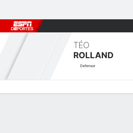
Fútbol
MLB
F. Americano
Básquetbol
WNBA
F1
Boxe
TÉO
ROLLAND
Defensor
Perfil de Jugador
Bio
Noticias
Partidos
Estadísticas