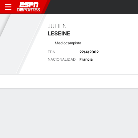
JULIEN
LESEINE
Mediocampista
FDN
22/4/2002
NACIONALIDAD
Francia
Perfil de Jugador
Bio
Noticias
Partidos
Estadísticas
Últimas noticias
Ver Todo