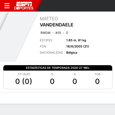
MATTEO
VANDENDAELE
RWDM
#55
D
EST/PES
1.85 m, 81 kg
FDN
16/6/2005 (21)
NACIONALIDAD
Bélgica
ESTADÍSTICAS DE TEMPORADA 2026-27 1BEL
TIT (SUP)
G
A
TOB
0 (0)
0
0
0
Perfil de Jugador
Bio
Noticias
Partidos
Estadísticas