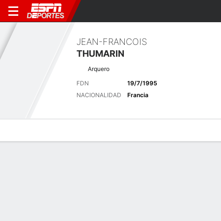
JEAN-FRANCOIS
THUMARIN
Arquero
FDN
19/7/1995
NACIONALIDAD
Francia
Perfil de Jugador
Bio
Noticias
Partidos
Estadísticas
Últimas noticias
Ver Todo