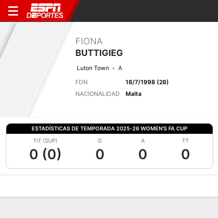
FIONA
BUTTIGIEG
Luton Town
A
FDN
18/7/1998 (28)
NACIONALIDAD
Malta
ESTADÍSTICAS DE TEMPORADA 2025-26 WOMEN'S FA CUP
TIT (SUP)
G
A
TT
0 (0)
0
0
0
Perfil de Jugador
Bio
Noticias
Partidos
Estadísticas