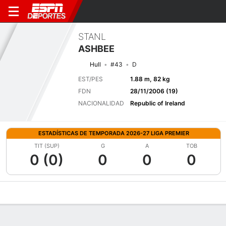
STANL
ASHBEE
Hull
#43
D
EST/PES
1.88 m, 82 kg
FDN
28/11/2006 (19)
NACIONALIDAD
Republic of Ireland
ESTADÍSTICAS DE TEMPORADA 2026-27 LIGA PREMIER
TIT (SUP)
G
A
TOB
0 (0)
0
0
0
Perfil de Jugador
Bio
Noticias
Partidos
Estadísticas