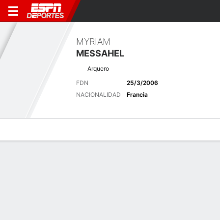
MYRIAM
MESSAHEL
Arquero
FDN
25/3/2006
NACIONALIDAD
Francia
Perfil de Jugador
Bio
Noticias
Partidos
Estadísticas
Últimas noticias
Ver Todo