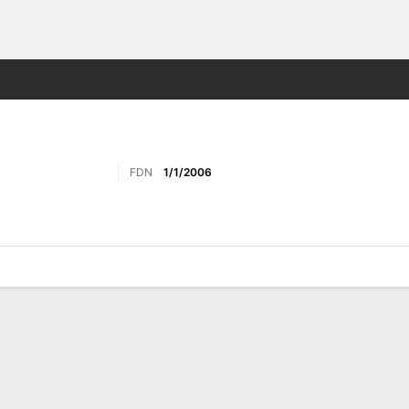
o
Más Deportes
FDN
1/1/2006