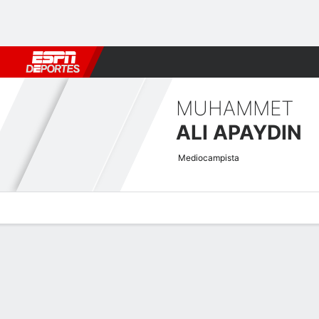
Fútbol
MLB
F. Americano
Básquetbol
WNBA
F1
Boxe
MUHAMMET
ALI APAYDIN
Mediocampista
Perfil de Jugador
Bio
Noticias
Partidos
Estadísticas