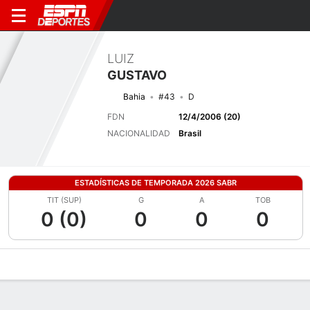
LUIZ
GUSTAVO
Bahia
#43
D
FDN
12/4/2006 (20)
NACIONALIDAD
Brasil
ESTADÍSTICAS DE TEMPORADA 2026 SABR
TIT (SUP)
G
A
TOB
0 (0)
0
0
0
Perfil de Jugador
Bio
Noticias
Partidos
Estadísticas