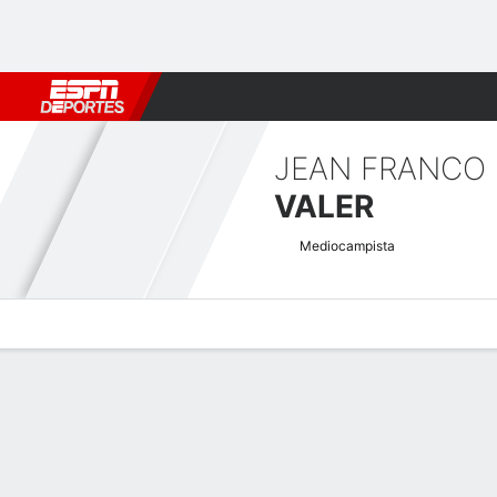
Fútbol
MLB
F. Americano
Básquetbol
WNBA
F1
Boxe
JEAN FRANCO
VALER
Mediocampista
Perfil de Jugador
Bio
Noticias
Partidos
Estadísticas