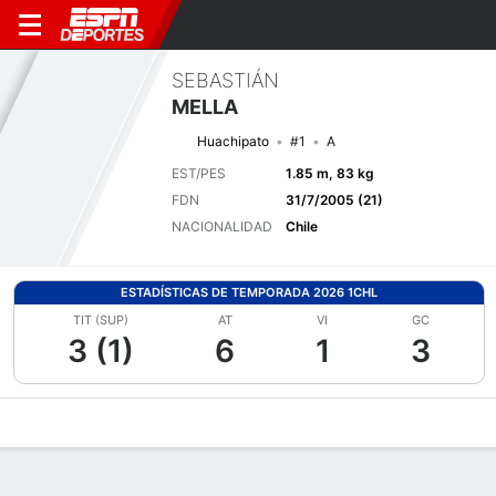
SEBASTIÁN
MELLA
Huachipato
#1
A
EST/PES
1.85 m, 83 kg
FDN
31/7/2005 (21)
NACIONALIDAD
Chile
ESTADÍSTICAS DE TEMPORADA 2026 1CHL
TIT (SUP)
AT
VI
GC
3 (1)
6
1
3
Perfil de Jugador
Bio
Noticias
Partidos
Estadísticas