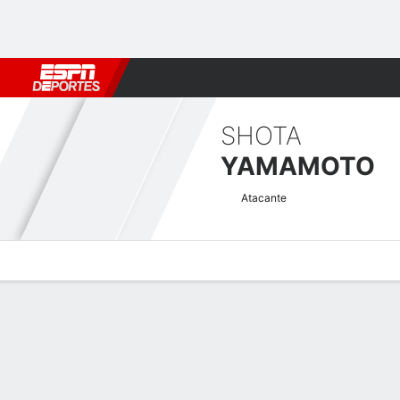
Fútbol
MLB
F. Americano
Básquetbol
WNBA
F1
Boxe
SHOTA
YAMAMOTO
Atacante
Perfil de Jugador
Bio
Noticias
Partidos
Estadísticas