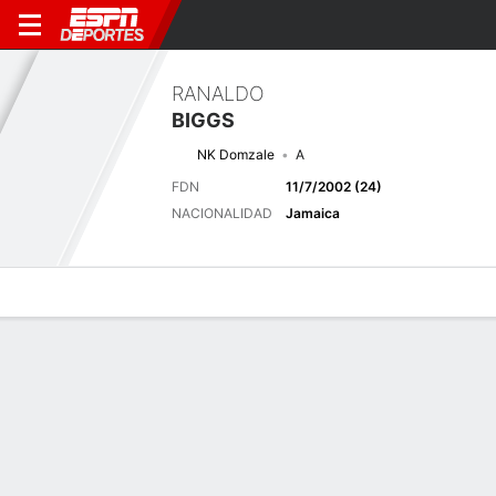
RANALDO
BIGGS
NK Domzale
A
FDN
11/7/2002 (24)
NACIONALIDAD
Jamaica
Perfil de Jugador
Bio
Noticias
Partidos
Estadísticas
Últimas noticias
Ver Todo