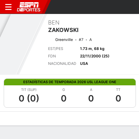
BEN
ZAKOWSKI
Greenville
#7
A
EST/PES
1.73 m, 68 kg
FDN
22/11/2000 (25)
NACIONALIDAD
USA
ESTADÍSTICAS DE TEMPORADA 2026 USL LEAGUE ONE
TIT (SUP)
G
A
TT
0 (0)
0
0
0
Perfil de Jugador
Bio
Noticias
Partidos
Estadísticas