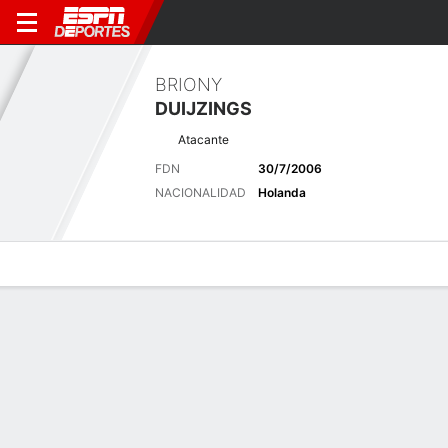
BRIONY
DUIJZINGS
Atacante
FDN
30/7/2006
NACIONALIDAD
Holanda
Perfil de Jugador
Bio
Noticias
Partidos
Estadísticas
Últimas noticias
Ver Todo