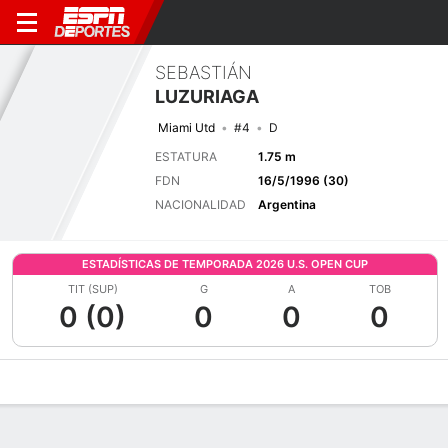
SEBASTIÁN
LUZURIAGA
Miami Utd
#4
D
ESTATURA
1.75 m
FDN
16/5/1996 (30)
NACIONALIDAD
Argentina
ESTADÍSTICAS DE TEMPORADA 2026 U.S. OPEN CUP
TIT (SUP)
G
A
TOB
0 (0)
0
0
0
Perfil de Jugador
Bio
Noticias
Partidos
Estadísticas