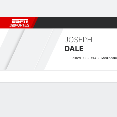
Fútbol
MLB
F. Americano
Básquetbol
WNBA
F1
Boxe
JOSEPH
DALE
Ballard FC
#14
Mediocamp
Perfil de Jugador
Bio
Noticias
Partidos
Estadísticas