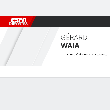
Fútbol
MLB
F. Americano
Básquetbol
WNBA
F1
Boxe
GÉRARD
WAIA
Nueva Caledonia
Atacante
Perfil de Jugador
Bio
Noticias
Partidos
Estadísticas