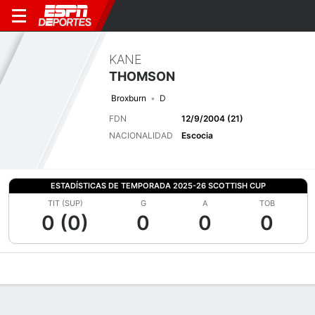
KANE
THOMSON
Broxburn
D
FDN
12/9/2004 (21)
NACIONALIDAD
Escocia
ESTADÍSTICAS DE TEMPORADA 2025-26 SCOTTISH CUP
TIT (SUP)
G
A
TOB
0 (0)
0
0
0
Perfil de Jugador
Bio
Noticias
Partidos
Estadísticas