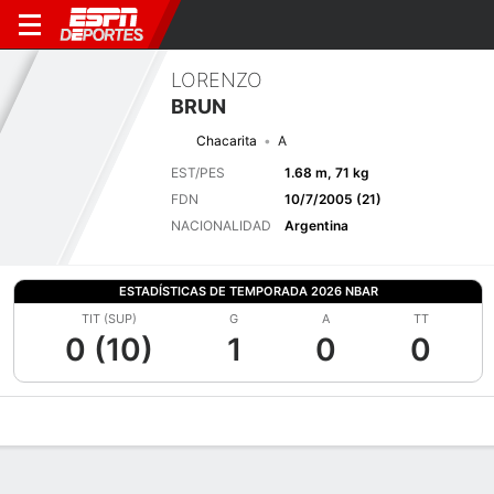
LORENZO
BRUN
Chacarita
A
EST/PES
1.68 m, 71 kg
FDN
10/7/2005 (21)
NACIONALIDAD
Argentina
ESTADÍSTICAS DE TEMPORADA 2026 NBAR
TIT (SUP)
G
A
TT
0 (10)
1
0
0
Perfil de Jugador
Bio
Noticias
Partidos
Estadísticas