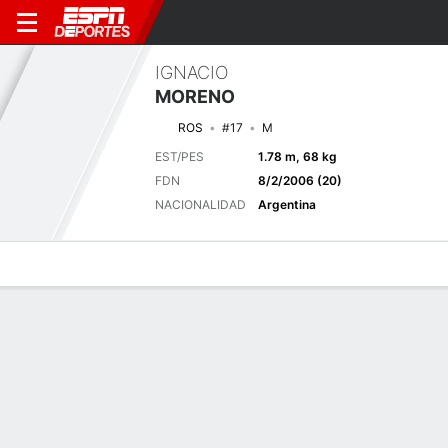
IGNACIO
MORENO
ROS
#17
M
EST/PES
1.78 m, 68 kg
FDN
8/2/2006 (20)
NACIONALIDAD
Argentina
Perfil de Jugador
Bio
Noticias
Partidos
Estadísticas
Próximo partido
2026 Liga Profesional de Fútbol, Torneo Clausura