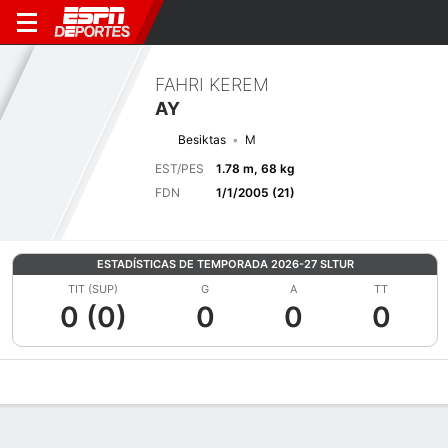
FAHRI KEREM
AY
Besiktas
M
EST/PES
1.78 m, 68 kg
FDN
1/1/2005 (21)
ESTADÍSTICAS DE TEMPORADA 2026-27 SLTUR
TIT (SUP)
G
A
TT
0 (0)
0
0
0
Perfil de Jugador
Bio
Noticias
Partidos
Estadísticas