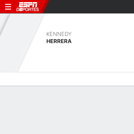
KENNEDY
HERRERA
Perfil de Jugador
Bio
Noticias
Partidos
Estadísticas
Últimas noticias
Ver Todo