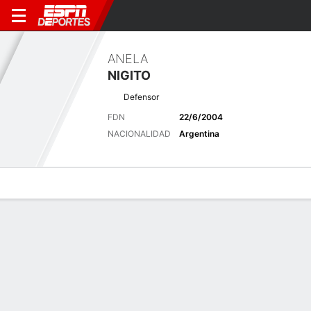
ANELA
NIGITO
Defensor
FDN
22/6/2004
NACIONALIDAD
Argentina
Perfil de Jugador
Bio
Noticias
Partidos
Estadísticas
Últimas noticias
Ver Todo