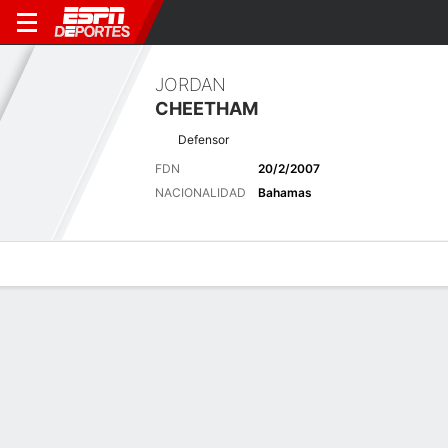
JORDAN
CHEETHAM
Defensor
FDN
20/2/2007
NACIONALIDAD
Bahamas
Perfil de Jugador
Bio
Noticias
Partidos
Estadísticas
Últimas noticias
Ver Todo