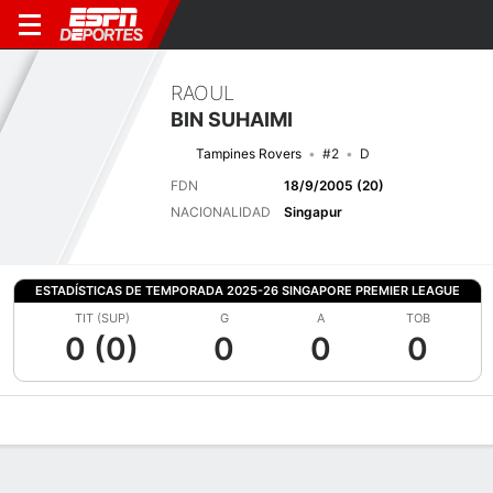
RAOUL
BIN SUHAIMI
Tampines Rovers
#2
D
FDN
18/9/2005 (20)
NACIONALIDAD
Singapur
ESTADÍSTICAS DE TEMPORADA 2025-26 SINGAPORE PREMIER LEAGUE
TIT (SUP)
G
A
TOB
0 (0)
0
0
0
Perfil de Jugador
Bio
Noticias
Partidos
Estadísticas