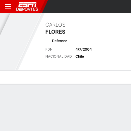
CARLOS
FLORES
Defensor
FDN
4/7/2004
NACIONALIDAD
Chile
Perfil de Jugador
Bio
Noticias
Partidos
Estadísticas
Últimas noticias
Ver Todo