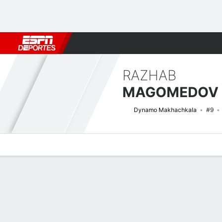
Fútbol
MLB
F. Americano
Básquetbol
WNBA
F1
Boxe
RAZHAB
MAGOMEDOV
Dynamo Makhachkala
#9
Perfil de Jugador
Bio
Noticias
Partidos
Estadísticas