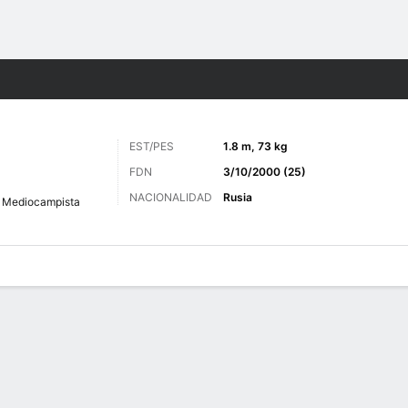
o
Más Deportes
EST/PES
1.8 m, 73 kg
FDN
3/10/2000 (25)
NACIONALIDAD
Rusia
Mediocampista