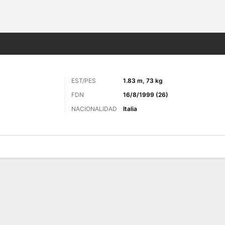
o
Más Deportes
EST/PES
1.83 m, 73 kg
FDN
16/8/1999 (26)
NACIONALIDAD
Italia