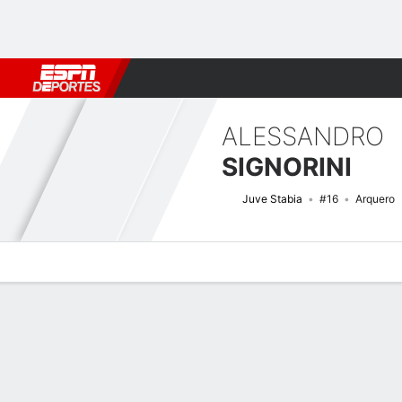
Fútbol
MLB
F. Americano
Básquetbol
WNBA
F1
Boxe
ALESSANDRO
SIGNORINI
Juve Stabia
#16
Arquero
Perfil de Jugador
Bio
Noticias
Partidos
Estadísticas