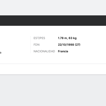
o
Más Deportes
EST/PES
1.78 m, 63 kg
FDN
22/10/1998 (27)
NACIONALIDAD
Francia
a