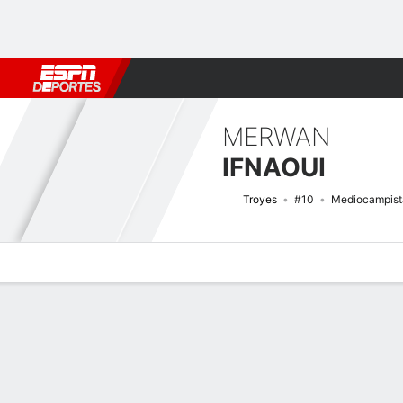
Fútbol
MLB
F. Americano
Básquetbol
WNBA
F1
Boxe
MERWAN
IFNAOUI
Troyes
#10
Mediocampist
Perfil de Jugador
Bio
Noticias
Partidos
Estadísticas