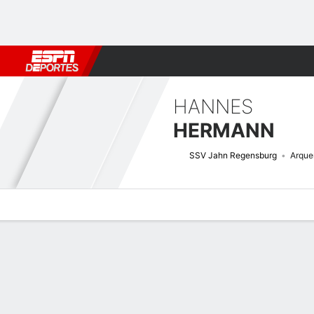
Fútbol
MLB
F. Americano
Básquetbol
WNBA
F1
Boxe
HANNES
HERMANN
SSV Jahn Regensburg
Arque
Perfil de Jugador
Bio
Noticias
Partidos
Estadísticas