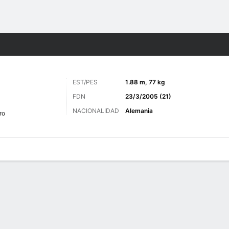
o
Más Deportes
EST/PES
1.88 m, 77 kg
FDN
23/3/2005 (21)
NACIONALIDAD
Alemania
ro