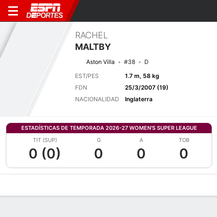
RACHEL
MALTBY
Aston Villa
#38
D
EST/PES
1.7 m, 58 kg
FDN
25/3/2007 (19)
NACIONALIDAD
Inglaterra
ESTADÍSTICAS DE TEMPORADA 2026-27 WOMEN'S SUPER LEAGUE
TIT (SUP)
G
A
TOB
0 (0)
0
0
0
Perfil de Jugador
Bio
Noticias
Partidos
Estadísticas