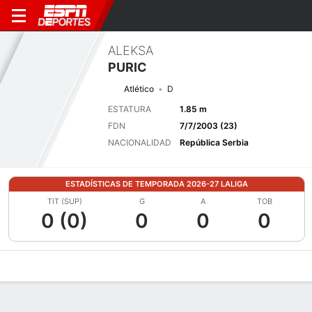
ALEKSA
PURIC
Atlético
D
ESTATURA
1.85 m
FDN
7/7/2003 (23)
NACIONALIDAD
República Serbia
ESTADÍSTICAS DE TEMPORADA 2026-27 LALIGA
TIT (SUP)
G
A
TOB
0 (0)
0
0
0
Perfil de Jugador
Bio
Noticias
Partidos
Estadísticas