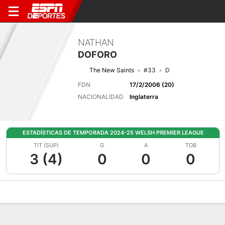
NATHAN
DOFORO
The New Saints
#33
D
FDN
17/2/2006 (20)
NACIONALIDAD
Inglaterra
ESTADÍSTICAS DE TEMPORADA 2024-25 WELSH PREMIER LEAGUE
TIT (SUP)
G
A
TOB
3 (4)
0
0
0
Perfil de Jugador
Bio
Noticias
Partidos
Estadísticas