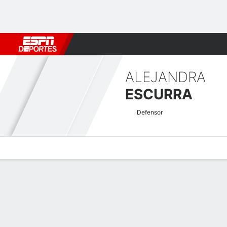
Fútbol
MLB
F. Americano
Básquetbol
WNBA
F1
Boxe
ALEJANDRA
ESCURRA
Defensor
Perfil de Jugador
Bio
Noticias
Partidos
Estadísticas
Atajos Copa América