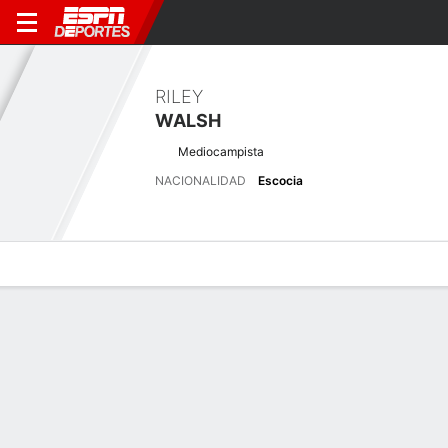
RILEY
WALSH
Mediocampista
NACIONALIDAD
Escocia
Perfil de Jugador
Bio
Noticias
Partidos
Estadísticas
Últimas noticias
Ver Todo