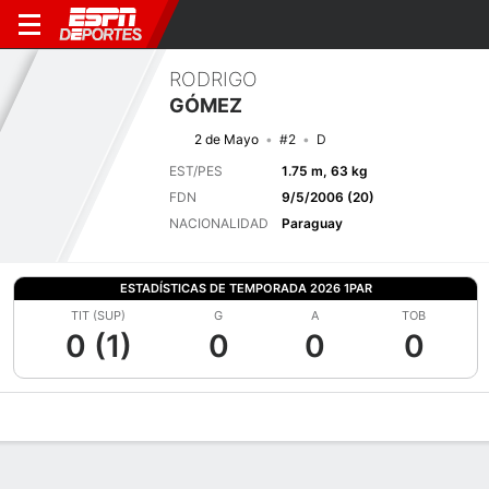
RODRIGO
GÓMEZ
2 de Mayo
#2
D
EST/PES
1.75 m, 63 kg
FDN
9/5/2006 (20)
NACIONALIDAD
Paraguay
ESTADÍSTICAS DE TEMPORADA 2026 1PAR
TIT (SUP)
G
A
TOB
0 (1)
0
0
0
Perfil de Jugador
Bio
Noticias
Partidos
Estadísticas