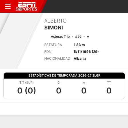
ALBERTO
SIMONI
Asteras Trip
#96
A
ESTATURA
1.83 m
FDN
5/11/1996 (29)
NACIONALIDAD
Albania
ESTADÍSTICAS DE TEMPORADA 2026-27 SLGR
TIT (SUP)
G
A
TT
0 (0)
0
0
0
Perfil de Jugador
Bio
Noticias
Partidos
Estadísticas