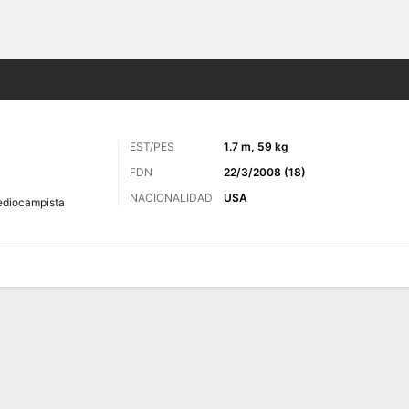
o
Más Deportes
EST/PES
1.7 m, 59 kg
FDN
22/3/2008 (18)
NACIONALIDAD
USA
diocampista