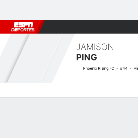
Fútbol
MLB
F. Americano
Básquetbol
WNBA
F1
Boxe
JAMISON
PING
Phoenix Rising FC
#44
Me
Perfil de Jugador
Bio
Noticias
Partidos
Estadísticas