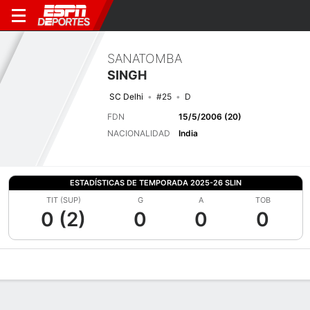
SANATOMBA
SINGH
SC Delhi
#25
D
FDN
15/5/2006 (20)
NACIONALIDAD
India
ESTADÍSTICAS DE TEMPORADA 2025-26 SLIN
TIT (SUP)
G
A
TOB
0 (2)
0
0
0
Perfil de Jugador
Bio
Noticias
Partidos
Estadísticas