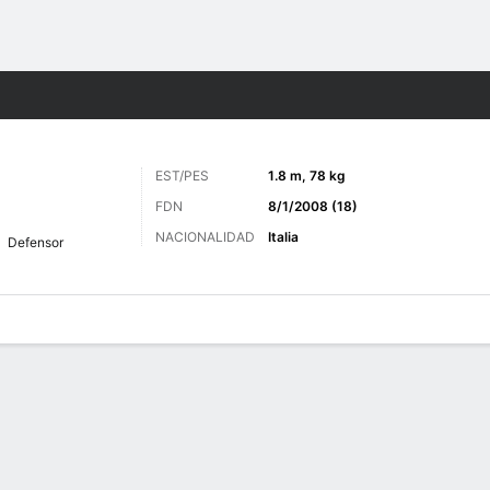
o
Más Deportes
EST/PES
1.8 m, 78 kg
FDN
8/1/2008 (18)
NACIONALIDAD
Italia
Defensor