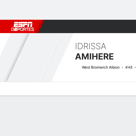
Fútbol
MLB
F. Americano
Básquetbol
WNBA
F1
Boxe
IDRISSA
AMIHERE
West Bromwich Albion
#48
Perfil de Jugador
Bio
Noticias
Partidos
Estadísticas