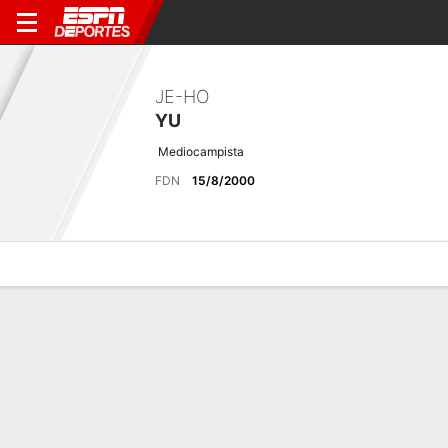
JE-HO
YU
Mediocampista
FDN
15/8/2000
Perfil de Jugador
Bio
Noticias
Partidos
Estadísticas
Últimas noticias
Ver Todo