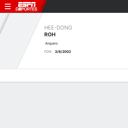
HEE-DONG
ROH
Arquero
FDN
3/6/2002
Perfil de Jugador
Bio
Noticias
Partidos
Estadísticas
Últimas noticias
Ver Todo